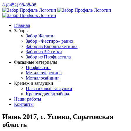
Skip
Instagram
Telegram
8 (8452) 98-88-08
to
content
Главная
Заборы
Забор Жалюзи
Забор «Фестиро» ранчо
Забор из Евроштакетника
Забор из 3D сетки
Забор из Профнастила
Фасадные материалы
Профнастил
Металлочерепица
Металлосайдинг
Крепеж и заглушки
Пластиковые заглушки
Крепеж для 3д забора
Наши работы
Контакты
Июнь 2017, с. Усовка, Саратовская
область