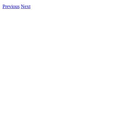
Previous
Next
View
Larger
Image