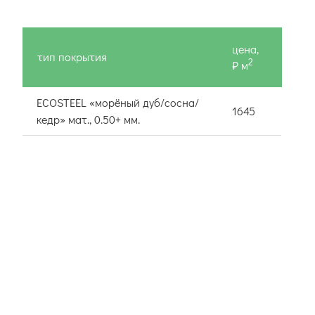
цена,
тип покрытия
2
₽ м
ECOSTEEL «морёный дуб/сосна/
1645
кедр» мат., 0.50+ мм.