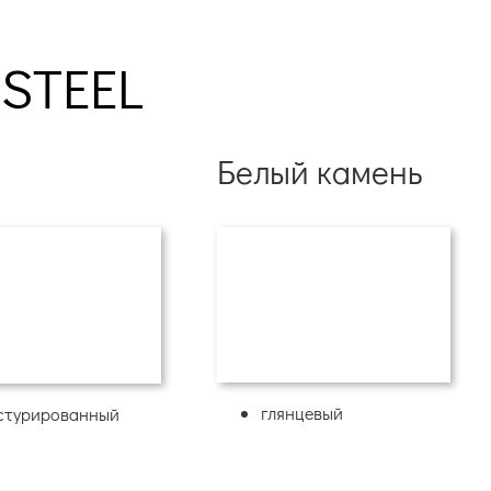
STEEL
р
Белый камень
глянцевый
стурированный